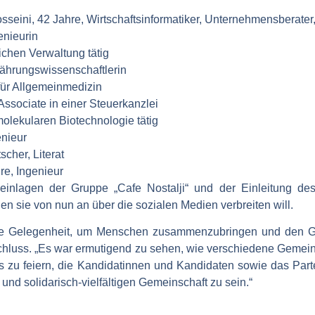
sseini
, 42 Jahre, Wirtschaftsinformatiker, Unternehmensberater
enieurin
lichen Verwaltung tätig
nährungswissenschaftlerin
 für Allgemeinmedizin
 Associate in einer Steuerkanzlei
 molekularen Biotechnologie tätig
enieur
scher, Literat
hre, Ingenieur
nlagen der Gruppe „Cafe Nostalji“ und der Einleitung des If
n sie von nun an über die sozialen Medien verbreiten will.
re Gelegenheit, um Menschen zusammenzubringen und den Geist
schluss. „Es war ermutigend zu sehen, wie verschiedene Geme
es zu feiern, die Kandidatinnen und Kandidaten sowie das Pa
n und solidarisch-vielfältigen Gemeinschaft zu sein.“