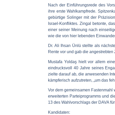
Nach der Einführungsrede des Vors
ihre erste Wahlkampfrede. Spitzenka
gebürtige Solinger mit der Präzisi
Israel-Konfliktes. Zingal betonte, d
einer seiner Meinung nach einseitig
wie die von hier lebenden Einwande
Dr. Ali Ihsan Ünlü stellte als näch
Rente vor und gab die angestrebten 
Mustafa Yoldaş hielt vor allem ei
eindrucksvoll 40 Jahre seines Enga
zielte darauf ab, die anwesenden In
kämpferisch aufzutreten, „um das fehl
Vor dem gemeinsamen Fastenmahl wu
erweiterten Parteiprogramms und die
13 des Wahlvorschlags der DAVA für 
Kandidaten: