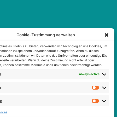
Cookie-Zustimmung verwalten
FOLGEN SIE UNS
optimales Erlebnis zu bieten, verwenden wir Technologien wie Cookies, um
mationen zu speichern und/oder darauf zuzugreifen. Wenn du diesen
Facebook
n zustimmst, können wir Daten wie das Surfverhalten oder eindeutige IDs
ebsite verarbeiten. Wenn du deine Zustimmung nicht erteilst oder
X Twitter
t, können bestimmte Merkmale und Funktionen beeinträchtigt werden.
Instagram
al
Always active
TikTok
n
ng
vices