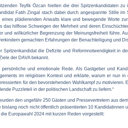
itzenden Teyfik Özcan hielten die drei Spitzenkandidaten zu
ndidat Fatih Zingal stach dabei durch angespannte Stille im 
on eines plädierenden Anwalts klare und bewegende Worte zur 
ass das hilflose Schweigen der Mehrheit und deren Einschüchte
er und willkürlicher Begrenzung der Meinungsfreiheit führe. 
rerkindern gemachten Erfahrungen der Benachteiligung und Dis
ster Spitzenkandidat die Defizite und Reformnotwendigkeit in 
Ziele der DAVA bekannt.
ne persönliche und emotionale Rede. Als Gastgeber und Kand
gements im religiösen Kontext und erklärte, warum er nun in 
teressierten für den bevorstehenden Wahlkampf zu motivieren. E
ende Puzzleteil in der politischen Landschaft zu liefern.“
rden den ungefähr 250 Gästen und Pressevertretern aus dem 
 bislang noch nicht öffentlich präsentierten 10 Kandidatinnen 
die Europawahl 2024 mit kurzen Reden vorgestellt: