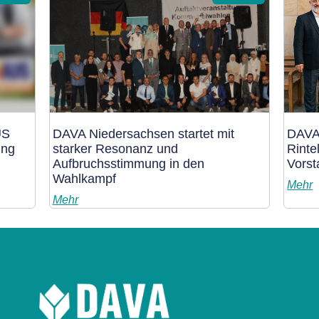
US
DAVA Niedersachsen startet mit
DAVA
ung
starker Resonanz und
Rinte
Aufbruchsstimmung in den
Vors
Wahlkampf
Mehr
Mehr