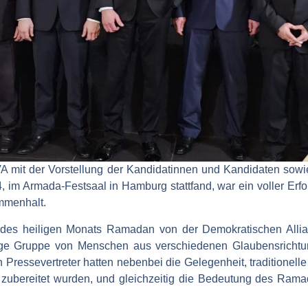
A mit der Vorstellung der Kandidatinnen und Kandidaten sowi
im Armada-Festsaal in Hamburg stattfand, war ein voller Erfol
mmenhalt.
des heiligen Monats Ramadan von der Demokratischen Allian
ältige Gruppe von Menschen aus verschiedenen Glaubensricht
 Pressevertreter hatten nebenbei die Gelegenheit, traditionel
n zubereitet wurden, und gleichzeitig die Bedeutung des Ramad