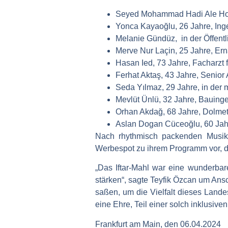
Seyed Mohammad Hadi Ale Ho
Yonca Kayaoğlu
, 26 Jahre, Ing
Melanie Gündüz
, in der Öffent
Merve Nur Laçin
, 25 Jahre, Er
Hasan Ied
, 73 Jahre, Facharzt
Ferhat Aktaş
, 43 Jahre, Senior
Seda Yılmaz
, 29 Jahre, in der
Mevlüt Ünlü
, 32 Jahre, Bauing
Orhan Akdağ
, 68 Jahre, Dolmet
Aslan Dogan Cüceoğlu
, 60 Ja
Nach rhythmisch packenden Musikei
Werbespot zu ihrem Programm vor, de
„Das Iftar-Mahl war eine wunderba
stärken“, sagte Teyfik Özcan um An
saßen, um die Vielfalt dieses Land
eine Ehre, Teil einer solch inklusive
Frankfurt am Main, den 06.04.2024