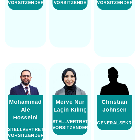
VORSITZENDER
VORSITZENDE
VORSITZENDER
Mohammad
Merve Nur
Christian
Ale
Laçin Kılınç
Johnsen
Hosseini​
STELLVERTRETENDER
GENERALSEKRET
VORSITZENDER
STELLVERTRETENDER
VORSITZENDER