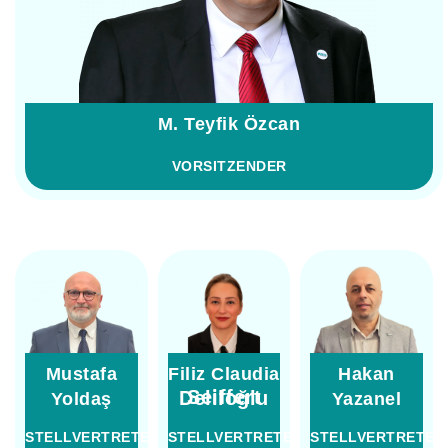
M. Teyfik Özcan
VORSITZENDER
Mustafa
Filiz Claudia
Hakan
Seiffert Deliloğlu
Yoldaş
Yazanel
STELLVERTRETENDER
STELLVERTRETENDE
STELLVERTRETEN