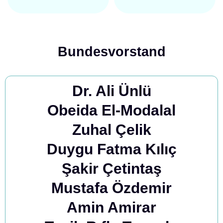
Bundesvorstand
Dr. Ali Ünlü
Obeida El-Modalal
Zuhal Çelik
Duygu Fatma Kılıç
Şakir Çetintaş
Mustafa Özdemir
Amin Amirar