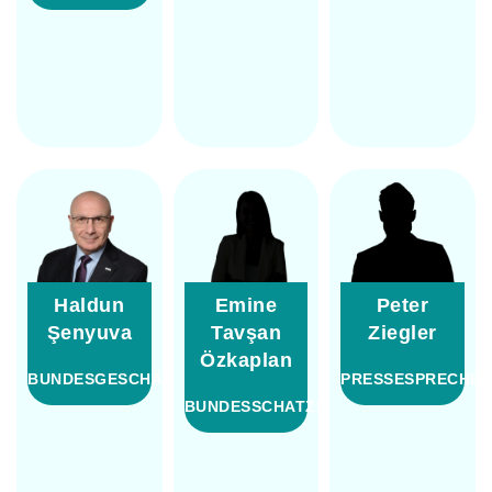
Haldun
Emine
Peter
Şenyuva
Tavşan
Ziegler
Özkaplan
BUNDESGESCHÄFTSFÜHRER
PRESSESPRECHE
BUNDESSCHATZMEISTER