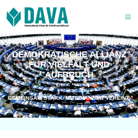
DEMOKRATISCHE ALLIANZ
FÜR VIELFALT UND
AUFBRUCH
GEMEINSAM STARK.
MITEINANDER VEREINT.