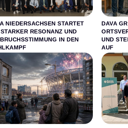
A NIEDERSACHSEN STARTET
DAVA GR
 STARKER RESONANZ UND
ORTSVE
BRUCHSSTIMMUNG IN DEN
UND STE
HLKAMPF
AUF