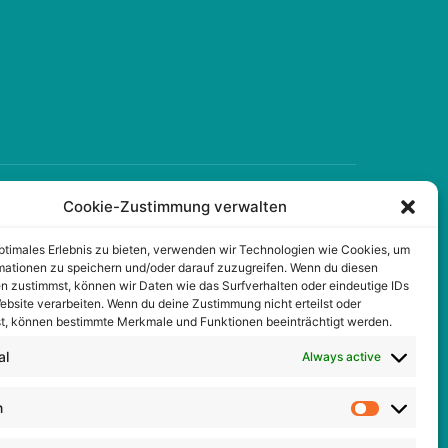
Cookie-Zustimmung verwalten
FOLGEN SIE UNS
optimales Erlebnis zu bieten, verwenden wir Technologien wie Cookies, um
mationen zu speichern und/oder darauf zuzugreifen. Wenn du diesen
Facebook
n zustimmst, können wir Daten wie das Surfverhalten oder eindeutige IDs
ebsite verarbeiten. Wenn du deine Zustimmung nicht erteilst oder
X Twitter
t, können bestimmte Merkmale und Funktionen beeinträchtigt werden.
Instagram
al
Always active
TikTok
n