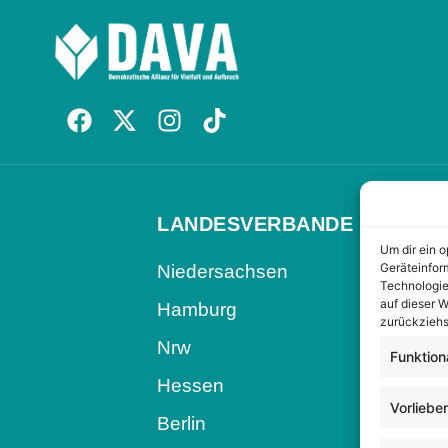
LANDESVERBANDE
Um dir ein 
Geräteinfor
Niedersachsen
Technologie
auf dieser W
Hamburg
zurückziehs
Nrw
Funktion
Hessen
Vorliebe
Berlin