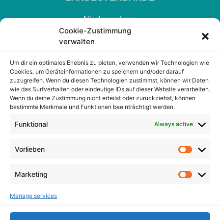
Niedersachsen
Cookie-Zustimmung
Hamburg
verwalten
Nrw
Um dir ein optimales Erlebnis zu bieten, verwenden wir Technologien wie
Hessen
Cookies, um Geräteinformationen zu speichern und/oder darauf
zuzugreifen. Wenn du diesen Technologien zustimmst, können wir Daten
Berlin
wie das Surfverhalten oder eindeutige IDs auf dieser Website verarbeiten.
Wenn du deine Zustimmung nicht erteilst oder zurückziehst, können
bestimmte Merkmale und Funktionen beeinträchtigt werden.
FOLGEN SIE UNS
Funktional
Always active
Facebook
Vorlieben
X Twitter
Instagram
Marketing
TikTok
Manage services