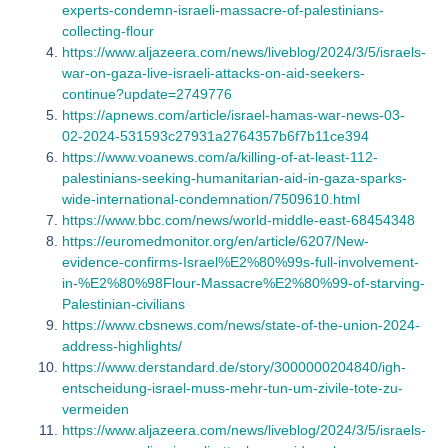
experts-condemn-israeli-massacre-of-palestinians-
collecting-flour
https://www.aljazeera.com/news/liveblog/2024/3/5/israels-
war-on-gaza-live-israeli-attacks-on-aid-seekers-
continue?update=2749776
https://apnews.com/article/israel-hamas-war-news-03-
02-2024-531593c27931a2764357b6f7b11ce394
https://www.voanews.com/a/killing-of-at-least-112-
palestinians-seeking-humanitarian-aid-in-gaza-sparks-
wide-international-condemnation/7509610.html
https://www.bbc.com/news/world-middle-east-68454348
https://euromedmonitor.org/en/article/6207/New-
evidence-confirms-Israel%E2%80%99s-full-involvement-
in-%E2%80%98Flour-Massacre%E2%80%99-of-starving-
Palestinian-civilians
https://www.cbsnews.com/news/state-of-the-union-2024-
address-highlights/
https://www.derstandard.de/story/3000000204840/igh-
entscheidung-israel-muss-mehr-tun-um-zivile-tote-zu-
vermeiden
https://www.aljazeera.com/news/liveblog/2024/3/5/israels-