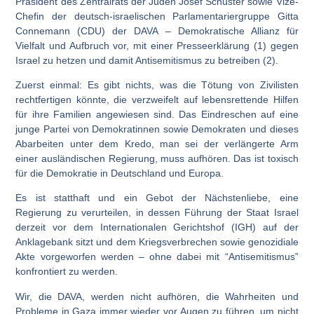
Präsident des Zentralrats der Juden Josef Schuster sowie Vize-
Chefin der deutsch-israelischen Parlamentariergruppe Gitta
Connemann (CDU) der DAVA – Demokratische Allianz für
Vielfalt und Aufbruch vor, mit einer Presseerklärung (1) gegen
Israel zu hetzen und damit Antisemitismus zu betreiben (2).
Zuerst einmal: Es gibt nichts, was die Tötung von Zivilisten
rechtfertigen könnte, die verzweifelt auf lebensrettende Hilfen
für ihre Familien angewiesen sind. Das Eindreschen auf eine
junge Partei von Demokratinnen sowie Demokraten und dieses
Abarbeiten unter dem Kredo, man sei der verlängerte Arm
einer ausländischen Regierung, muss aufhören. Das ist toxisch
für die Demokratie in Deutschland und Europa.
Es ist statthaft und ein Gebot der Nächstenliebe, eine
Regierung zu verurteilen, in dessen Führung der Staat Israel
derzeit vor dem Internationalen Gerichtshof (IGH) auf der
Anklagebank sitzt und dem Kriegsverbrechen sowie genozidiale
Akte vorgeworfen werden – ohne dabei mit “Antisemitismus”
konfrontiert zu werden.
Wir, die DAVA, werden nicht aufhören, die Wahrheiten und
Probleme in Gaza immer wieder vor Augen zu führen, um nicht