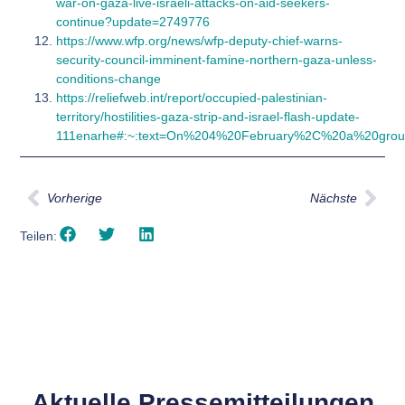
war-on-gaza-live-israeli-attacks-on-aid-seekers-
continue?update=2749776
https://www.wfp.org/news/wfp-deputy-chief-warns-
security-council-imminent-famine-northern-gaza-unless-
conditions-change
https://reliefweb.int/report/occupied-palestinian-
territory/hostilities-gaza-strip-and-israel-flash-update-
111enarhe#:~:text=On%204%20February%2C%20a%20grou
Vorherige
Nächste
Teilen:
Aktuelle Pressemitteilungen