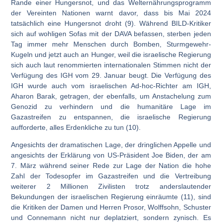
Rande einer Hungersnot, und das Welternährungsprogramm
der Vereinten Nationen warnt davor, dass bis Mai 2024
tatsächlich eine Hungersnot droht (9). Während BILD-Kritiker
sich auf wohligen Sofas mit der DAVA befassen, sterben jeden
Tag immer mehr Menschen durch Bomben, Sturmgewehr-
Kugeln und jetzt auch an Hunger, weil die israelische Regierung
sich auch laut renommierten internationalen Stimmen nicht der
Verfügung des IGH vom 29. Januar beugt. Die Verfügung des
IGH wurde auch vom israelischen Ad-hoc-Richter am IGH,
Aharon Barak, getragen, der ebenfalls, um Anstachelung zum
Genozid zu verhindern und die humanitäre Lage im
Gazastreifen zu entspannen, die israelische Regierung
aufforderte, alles Erdenkliche zu tun (10).
Angesichts der dramatischen Lage, der dringlichen Appelle und
angesichts der Erklärung von US-Präsident Joe Biden, der am
7. März während seiner Rede zur Lage der Nation die hohe
Zahl der Todesopfer im Gazastreifen und die Vertreibung
weiterer 2 Millionen Zivilisten trotz anderslautender
Bekundungen der israelischen Regierung einräumte (11), sind
die Kritiken der Damen und Herren Prosor, Wolffsohn, Schuster
und Connemann nicht nur deplatziert, sondern zynisch. Es