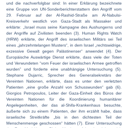
und die nachverfolgbar sind: In einer Erklärung bezeichnete
eine Gruppe von UN-Sonderberichterstattern den Angriff vom
29. Februar auf der Al-Rashid-Straße am Al-Nabulsi-
Kreisverkehr westlich von Gaza-Stadt als Massaker und
erklärte: „Israel muss seine Kampagne des Aushungerns und
der Angriffe auf Zivilisten beenden (3). Human Rights Watch
(HRW) erklärte, der Angriff des israelischen Militärs sei Teil
eines „jahrzehntelangen Musters“, in dem Israel „rechtswidrige,
exzessive Gewalt gegen Palästinenser“ anwendet (4). Der
Europäische Auswärtige Dienst erklärte, dass viele der Toten
und Verwundeten “vom Feuer der israelischen Armee getroffen
wurden” und forderte eine unabhängige Untersuchung (5).
Stephane Dujarric, Sprecher des Generalsekretärs der
Vereinten Nationen, erklärte, dass es unter den verletzten
Patienten „eine große Anzahl von Schusswunden“ gab (6).
Giorgios Petropoulos, Leiter der Gaza-Einheit des Büros der
Vereinten Nationen für die Koordinierung humanitärer
Angelegenheiten, der das al-Shifa-Krankenhaus besuchte,
äußerte sich zu einem Patienten, der ihm erzählt habe, dass
israelische Streitkräfte „bis in den dichtesten Teil der
Menschenmenge geschossen“ hätten (7). Einer Untersuchung