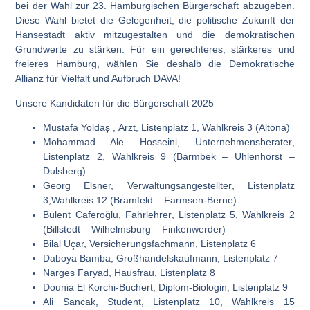
bei der Wahl zur 23. Hamburgischen Bürgerschaft abzugeben.
Diese Wahl bietet die Gelegenheit, die politische Zukunft der
Hansestadt aktiv mitzugestalten und die demokratischen
Grundwerte zu stärken. Für ein gerechteres, stärkeres und
freieres Hamburg, wählen Sie deshalb die Demokratische
Allianz für Vielfalt und Aufbruch DAVA!
Unsere Kandidaten für die Bürgerschaft 2025
Mustafa Yoldaș ,
Arzt
,
Listenplatz 1
, Wahlkreis 3 (Altona)
Mohammad Ale Hosseini,
Unternehmensberater
,
Listenplatz 2
, Wahlkreis 9 (Barmbek – Uhlenhorst –
Dulsberg)
Georg Elsner,
Verwaltungsangestellter
,
Listenplatz
3
,Wahlkreis 12 (Bramfeld – Farmsen-Berne)
Bülent Caferoğlu,
Fahrlehrer
,
Listenplatz 5
,
Wahlkreis 2
(Billstedt – Wilhelmsburg – Finkenwerder)
Bilal Uçar,
Versicherungsfachmann
,
Listenplatz 6
Daboya Bamba,
Großhandelskaufmann
,
Listenplatz 7
Narges Faryad,
Hausfrau
,
Listenplatz 8
Dounia El Korchi-Buchert,
Diplom-Biologin
,
Listenplatz 9
Ali Sancak,
Student
,
Listenplatz 10
, Wahlkreis 15