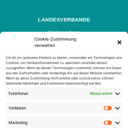
LANDESVERBANDE
Niedersachsen
Cookie-Zustimmung
Hamburg
verwalten
Nrw
Um dir ein optimales Erlebnis zu bieten, verwenden wir Technologien wie
Hessen
Cookies, um Geräteinformationen zu speichern und/oder darauf
zuzugreifen. Wenn du diesen Technologien zustimmst, können wir Daten
Berlin
wie das Surfverhalten oder eindeutige IDs auf dieser Website verarbeiten.
Wenn du deine Zustimmung nicht erteilst oder zurückziehst, können
bestimmte Merkmale und Funktionen beeinträchtigt werden.
FOLGEN SIE UNS
Funktional
Always active
Facebook
Vorlieben
X Twitter
Instagram
Marketing