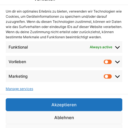
Nrw
Um dir ein optimales Erlebnis zu bieten, verwenden wir Technologien wie
Hessen
Cookies, um Geräteinformationen zu speichern und/oder darauf
zuzugreifen. Wenn du diesen Technologien zustimmst, können wir Daten
Berlin
wie das Surfverhalten oder eindeutige IDs auf dieser Website verarbeiten.
Wenn du deine Zustimmung nicht erteilst oder zurückziehst, können
bestimmte Merkmale und Funktionen beeinträchtigt werden.
FOLGEN SIE UNS
Funktional
Always active
Facebook
Vorlieben
X Twitter
Instagram
Marketing
TikTok
Manage services
Akzeptieren
Ablehnen
Impressum
Datenschutz
Cookie Richtlinien (EU)