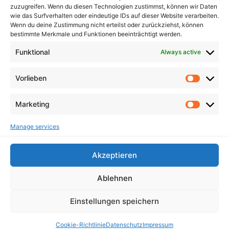
zuzugreifen. Wenn du diesen Technologien zustimmst, können wir Daten
Berlin
wie das Surfverhalten oder eindeutige IDs auf dieser Website verarbeiten.
Wenn du deine Zustimmung nicht erteilst oder zurückziehst, können
bestimmte Merkmale und Funktionen beeinträchtigt werden.
FOLGEN SIE UNS
Funktional
Always active
Facebook
Vorlieben
X Twitter
Instagram
Marketing
TikTok
Manage services
Akzeptieren
Ablehnen
Impressum
Datenschutz
Cookie Richtlinien (EU)
Einstellungen speichern
DAVA
– Demokratische Allianz für Vielfalt und Aufbruch © 2024
Cookie-Richtlinie
Datenschutz
Impressum