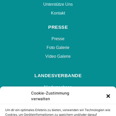
Unterstütze Uns
Kontakt
PRESSE
Presse
Foto Galerie
Video Galerie
LANDESVERBANDE
Niedersachsen
Cookie-Zustimmung
Hamburg
verwalten
Nrw
Um dir ein optimales Erlebnis zu bieten, verwenden wir Technologien wie
Hessen
Cookies, um Geräteinformationen zu speichern und/oder darauf